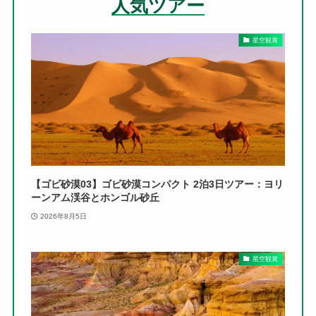
人気ツアー
星空観賞
【ゴビ砂漠03】ゴビ砂漠コンパクト 2泊3日ツアー：ヨリ
ーンアム渓谷とホンゴル砂丘
2026年8月5日
星空観賞