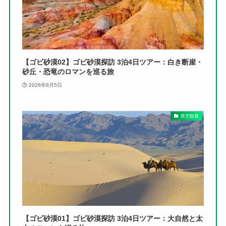
【ゴビ砂漠02】ゴビ砂漠探訪 3泊4日ツアー：白き断崖・
砂丘・恐竜のロマンを巡る旅
2026年8月5日
星空観賞
【ゴビ砂漠01】ゴビ砂漠探訪 3泊4日ツアー：大自然と太