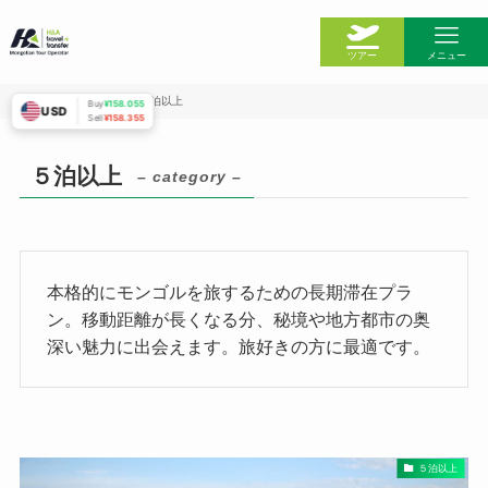
ツアー
メニュー
ホーム
ツアー一覧
５泊以上
Buy
¥158.055
USD
Sell
¥158.355
ホーム
５泊以上
– category –
今日のH＆A
私たちのチーム
本格的にモンゴルを旅するための長期滞在プラ
ン。移動距離が長くなる分、秘境や地方都市の奥
モンゴルの情報
深い魅力に出会えます。旅好きの方に最適です。
ツアー一覧
ウランバートル
５泊以上
鉄道の切符