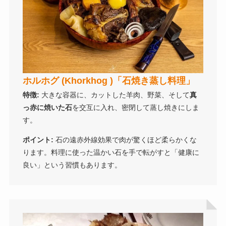
ホルホグ (Khorkhog )「石焼き蒸し料理」
特徴:
大きな容器に、カットした羊肉、野菜、そして
真
っ赤に焼いた石
を交互に入れ、密閉して蒸し焼きにしま
す。
ポイント:
石の遠赤外線効果で肉が驚くほど柔らかくな
ります。料理に使った温かい石を手で転がすと「健康に
良い」という習慣もあります。