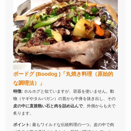
ボードグ (Boodog )「丸焼き料理（原始的
な調理法）」
特徴:
ホルホグと似ていますが、容器を使いません。動
物（ヤギやタルバガン）の首から中身を抜き出し、その
皮の中に直接熱い石と肉を詰め込んで
、外側からも火で
炙ります。
ポイント:
最もワイルドな伝統料理の一つ。皮の中で肉