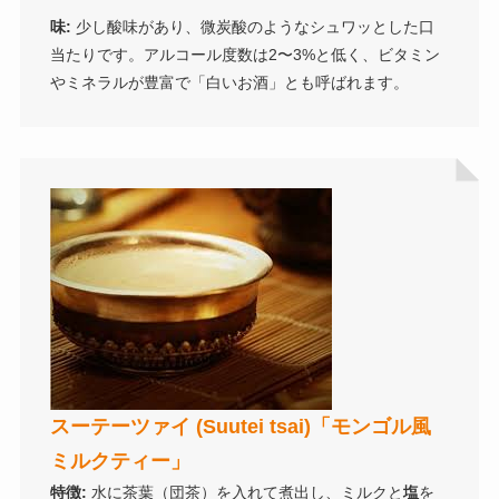
味:
少し酸味があり、微炭酸のようなシュワッとした口
当たりです。アルコール度数は2〜3%と低く、ビタミン
やミネラルが豊富で「白いお酒」とも呼ばれます。
スーテーツァイ (Suutei tsai)「モンゴル風
ミルクティー」
特徴:
水に茶葉（団茶）を入れて煮出し、ミルクと
塩
を