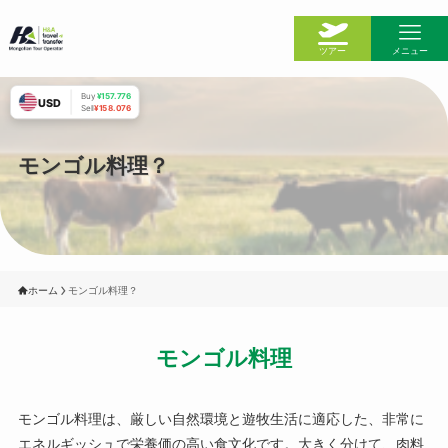
ツアー
メニュー
Buy
¥157.776
USD
Sell
¥158.076
ホーム
モンゴル料理？
今日のH＆A
私たちのチーム
ホーム
モンゴル料理？
モンゴルの情報
モンゴル料理
ツアー一覧
モンゴル料理は、厳しい自然環境と遊牧生活に適応した、非常に
ウランバートル
エネルギッシュで栄養価の高い食文化です。大きく分けて、肉料
鉄道の切符