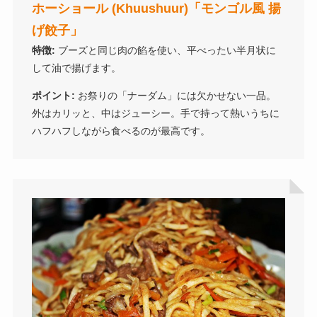
ホーショール (Khuushuur)「モンゴル風 揚
げ餃子」
特徴:
ブーズと同じ肉の餡を使い、平べったい半月状に
して油で揚げます。
ポイント:
お祭りの「ナーダム」には欠かせない一品。
外はカリッと、中はジューシー。手で持って熱いうちに
ハフハフしながら食べるのが最高です。