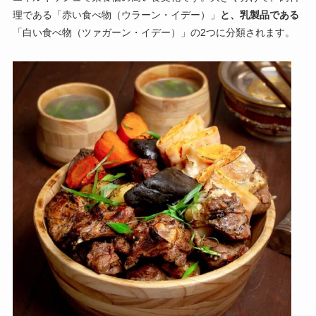
理である「赤い食べ物（ウラーン・イデー）」
と、乳製品である
「白い食べ物（ツァガーン・イデー）」の2つに分類されます。
国内航空券販売
空港送迎
サービス
観光案内
モンゴルどんな国？
モンゴル料理？
体験者の声
利用方法