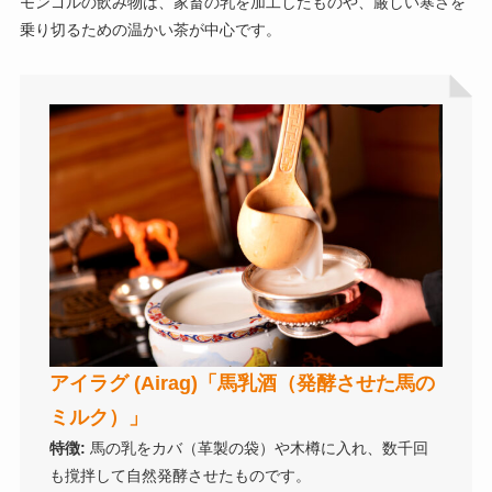
モンゴルの飲み物は、家畜の乳を加工したものや、厳しい寒さを
乗り切るための温かい茶が中心です。
アイラグ (Airag)「馬乳酒（発酵させた馬の
ミルク）」
特徴:
馬の乳をカバ（革製の袋）や木樽に入れ、数千回
も撹拌して自然発酵させたものです。