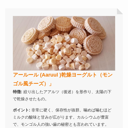
アールール (Aaruul )乾燥ヨーグルト（モン
ゴル風チーズ）」
特徴:
絞り出したアアルツ（後述）を形作り、太陽の下
で乾燥させたもの。
ポイント:
非常に硬く、保存性が抜群。噛めば噛むほど
ミルクの酸味と甘みが広がります。カルシウムが豊富
で、モンゴル人の強い歯の秘密とも言われています。