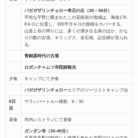
バガガザリンチョロー奇石の丘（30－40分）
平坦な平野に囲まれたこの花崗岩の地域は、海抜176
8キロに位置し、300平方キロの面積をカバーする。
山道と谷の周りには、多くの湧き出る泉のほか、かな
りの数の古墳、キリッグス、岩石画、記念碑が見られ
る。
青銅器時代の古墳
ロボンチャムツ寺院跡観光
夕食
キャンプにて夕食
バガガザリンチョロー
エリアのツーリストキャンプ泊
6日
ウランバートルへ移動 6：30
目
昼食
市内レストランにて昼食
ガンダン寺（30-45分）
共産党支配の時代にも破壊を免れた寺院のひとつでモ