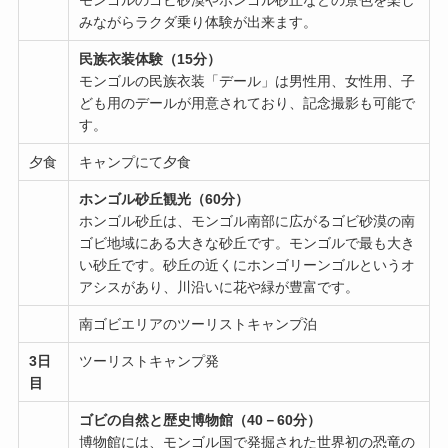
モンゴルのゴビ砂漠やホンゴル砂丘などの景色を楽し
みながらラクダ乗り体験が出来ます。
民族衣装体験（15分）
モンゴルの民族衣装「デール」は男性用、女性用、子
ども用のデールが用意されており、記念撮影も可能で
す。
夕食
キャンプにて夕食
ホンゴル砂丘観光（60分）
ホンゴル砂丘は、モンゴル南部に広がるゴビ砂漠の南
ゴビ地域にある大きな砂丘です。モンゴルで最も大き
い砂丘です。砂丘の近くにホンゴリーンゴルというオ
アシスがあり、川沿いに花や緑が豊富です。
南ゴビエリアのツーリストキャンプ泊
3日
ツーリストキャンプ発
目
ゴビの自然と歴史博物館（40－60分）
博物館には、モンゴル国で発掘された世界初の恐竜の