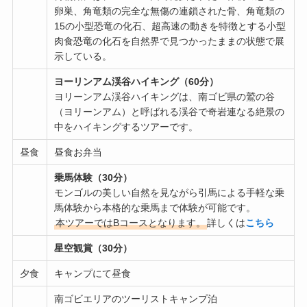
卵巣、角竜類の完全な無傷の連鎖された骨、角竜類の
15の小型恐竜の化石、超高速の動きを特徴とする小型
肉食恐竜の化石を自然界で見つかったままの状態で展
示している。
ヨーリンアム渓谷ハイキング（60分）
ヨリーンアム渓谷ハイキングは、南ゴビ県の鷲の谷
（ヨリーンアム）と呼ばれる渓谷で奇岩連なる絶景の
中をハイキングするツアーです。
昼食
昼食お弁当
乗馬体験（30分）
モンゴルの美しい自然を見ながら引馬による手軽な乗
馬体験から本格的な乗馬まで体験が可能です。
本ツアーではBコースとなります。
詳しくは
こちら
星空観賞（30分）
夕食
キャンプにて昼食
南ゴビエリアのツーリストキャンプ泊