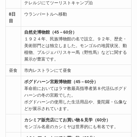
テレルジにてツーリストキャンプ泊
8日
ウランバートルへ移動
目
自然史博物館（45－60分）
１９２４年、民族博物館の名で設立。９２年、歴史・
美術部門とは独立しました。モンゴルの地質状況、動
植物、プルジェバリスキー馬（野性馬）などに関する
展示が豊富です。
昼食
市内レストランにて昼食
ボグドハーン宮殿博物館（45－60分）
革命前においてはラマ教最高指導者第８代活仏ボグド
ハーンの冬の宮殿でした。
ボグドハーンの使用した生活用品や、曼陀羅・仏像な
どが展示されています。
カシミア販売店にてお買い物＆見学（60分）
モンゴル名産のカシミヤは世界的にも有名です。