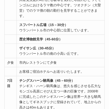
ンゴルにおけるラマ教の中心です。ツオクチン（大聖
堂）でのラマ僧の朝の勤行を見学することができま
す。
スフバートル広場（15－30分）
ウランバートル市の中心部に位置しています。
歴史博物館見学（45-60分）
ザイサン丘（30-45分）
ウランバートル市の南の小高い丘です。
夕食
市内レストランにて夕食
お客様ご宿泊ホテルへお送りいたします。
7日
チングスハーン騎馬像（45－60分）
目
チンギス・ハーン騎馬像は、悠久を感じさせる広大な
モンゴル高原にそびえ立つ一体の巨像です。2008年
に完成したこのチンギスハーン像は世界一大きな騎馬
像としてギネスブックに登録されていて、地上からの
高さは40mもあります。