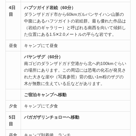
4日
ハプツガイド岩絵（60分）
目
ダランザドガド市から60kmガルバンサイハン山脈の
中腹にあるハフツガイトの岩絵群。最も優れた作品は
（岩絵のギャラリー）と呼ばれる南西を向いて傾斜し
た位置にある1.5✕2.0メートルの平らな岩です。
昼食
キャンプにて昼食
バヤンザグ（60分）
南ゴビのダランザドガド空港から北へ約100kmぐらい
の場所にあります。この周辺には恐竜の化石が発見さ
れた大きな崖や（写真参照）背の低い1m程のザグの
木が無数に生えている丘などがあります。
ご宿泊キャンプへ移動
夕食
キャンプにて夕食
5日
バガガザリンチョローへ移動
目
昼食
キャンプ到着後、ランチ