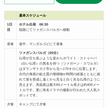
基本スケジュール
1日
ホテル出発 06:30
目
陸路にてツァガンスバルガへ移動
昼食
途中、マンダルゴビにて昼食
ツァガンスバルガ（60分）
仏塔が立ち並ぶような姿からホワイト・ストゥーパ
（白い仏塔）の異名を持つ（ツァガーン・スワルガ）
はダランザドガド市から北へ170キロに位置します。
古代の海底の粘土質の堆積物が時間の経過とともに崩
れて崖を形成し遠くから見ると白く光る仏塔のように
見えます。高低差は最大60メートル長さは約400メー
トルです。更に有名ドラマの撮影が行われた大人気ス
ポットです。
夕食
キャンプにて夕食