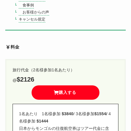
食事例
お申込みの流れ
お客様からの声
キャンセル規定
ツアー
カート
料金
旅行代金（2名様参加1名あたり）
$2126
@
購入する
1名あたり 1名様参加
$3840
/ 3名様参加
$1554/
4
名様参加
$1444
日本からモンゴルの往復航空券はツアー代金に含