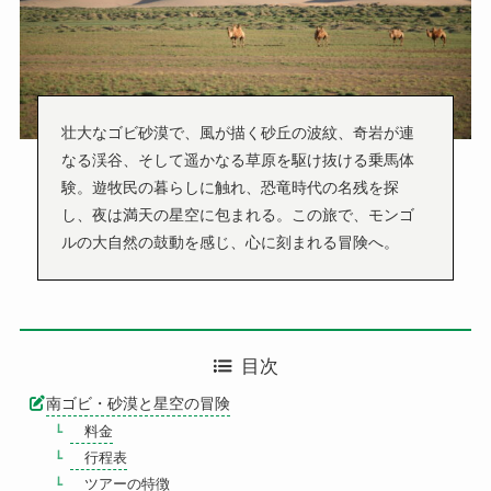
国内航空券販売
空港送迎
壮大なゴビ砂漠で、風が描く砂丘の波紋、奇岩が連
サービス
なる渓谷、そして遥かなる草原を駆け抜ける乗馬体
験。遊牧民の暮らしに触れ、恐竜時代の名残を探
観光案内
し、夜は満天の星空に包まれる。この旅で、モンゴ
ルの大自然の鼓動を感じ、心に刻まれる冒険へ。
モンゴルどんな国？
モンゴル料理？
目次
体験者の声
南ゴビ・砂漠と星空の冒険
料金
行程表
利用方法
ツアーの特徴