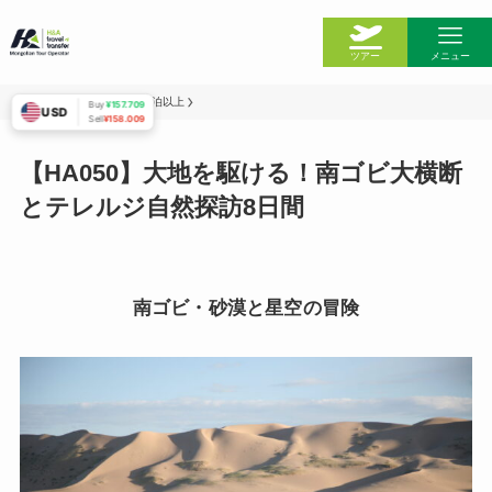
ツアー
メニュー
ホーム
ツアー一覧
５泊以上
Buy
¥157.709
USD
Sell
¥158.009
ホーム
【HA050】大地を駆ける！南ゴビ大横断
とテレルジ自然探訪8日間
今日のH＆A
私たちのチーム
南ゴビ・砂漠と星空の冒険
モンゴルの情報
ツアー一覧
ウランバートル
鉄道の切符