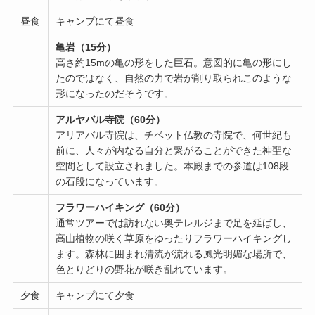
昼食
キャンプにて昼食
亀岩（15分）
高さ約15mの亀の形をした巨石。意図的に亀の形にし
たのではなく、自然の力で岩が削り取られこのような
形になったのだそうです。
アルヤバル寺院（60分）
アリアバル寺院は、チベット仏教の寺院で、何世紀も
前に、人々が内なる自分と繋がることができた神聖な
空間として設立されました。本殿までの参道は108段
の石段になっています。
フラワーハイキング（60分）
通常ツアーでは訪れない奥テレルジまで足を延ばし、
高山植物の咲く草原をゆったりフラワーハイキングし
ます。森林に囲まれ清流が流れる風光明媚な場所で、
色とりどりの野花が咲き乱れています。
夕食
キャンプにて夕食