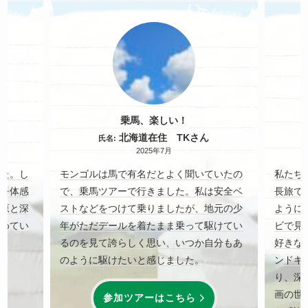
！
乗馬、楽しい！
北海道在住 TKさん
氏名:
2025年7月
た。し
モンゴルは馬で有名だとよく聞いていたの
私たち
を体感
で、乗馬ツアーで行きました。私は安全ベ
長旅で
原と深
ストなどをつけて乗りましたが、地元の少
ように
めてい
年がただデールを着たまま乗って駆けてい
ビで見
るのを見て誇らしく思い、いつか自分もあ
好きな
のように駆けたいと感じました。
ンドキ
り、深
画の世
参加ツアーはこちら