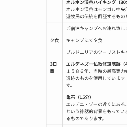
オルホン渓谷ハイキング（30
オルホン渓谷はモンゴル中央部
遊牧民の伝統を例証するもの
ご宿泊キャンプへお連れ致し
夕食
キャンプにて夕食
ブルドエリアのツーリストキ
3日
エルデネズー仏教修道院跡（40
目
１５８６年、当時の最高実力
遺跡のものを使用しています
す。
亀石（15分）
エルデニ・ゾーの近くにある、
という神話的背景をもってい
るものであります。