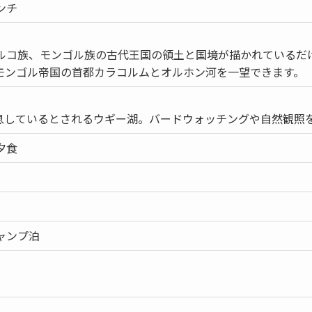
ンチ
ルコ族、モンゴル族の古代王国の領土と国境が描かれているだ
モンゴル帝国の首都カラコルムとオルホン河を一望できます。
生息しているとされるウギー湖。バードウォッチングや自然観照
夕食
ャンプ泊