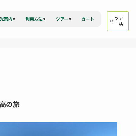
ツア
光案内
利用方法
ツアー
カート
ー
検
高の旅