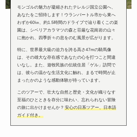
モンゴルの魅力が凝縮されたテレルジ国立公園へ、
お申込みの流れ
あなたをご招待します！ウランバートル市から東へ
わずか60㎞、約1.5時間のドライブで辿り着くこの楽
ツアー
園は、シベリアカラマツの森と荘厳な花崗岩の山々
に抱かれ、四季折々の息をのむ風景が広がります。
カート
特に、世界最大級の迫力を誇る高さ47mの騎馬像
は、その雄大な存在感であなたの心を打つこと間違
いなし。また、遊牧民族の伝統住居「ゲル」訪問で
は、彼らの温かな生活文化に触れ、まるで時間が止
まったかのような感動体験が待っています。
このツアーで、壮大な自然と歴史・文化が織りなす
至福のひとときを存分に味わい、忘れられない冒険
の旅に出かけませんか？
安心の日系ツアー、日本語
ガイド付き。