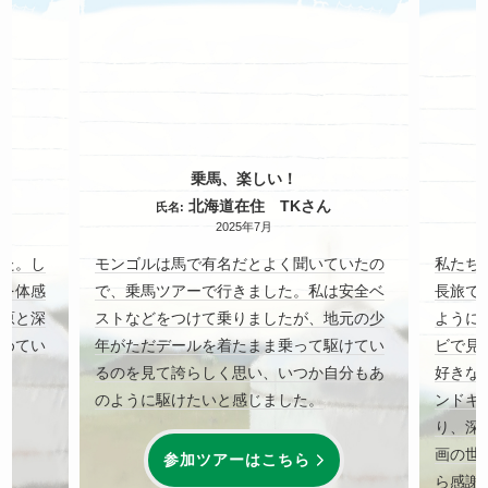
！
乗馬、楽しい！
北海道在住 TKさん
氏名:
2025年7月
た。し
モンゴルは馬で有名だとよく聞いていたの
私たち
を体感
で、乗馬ツアーで行きました。私は安全ベ
長旅で
原と深
ストなどをつけて乗りましたが、地元の少
ように
めてい
年がただデールを着たまま乗って駆けてい
ビで見
るのを見て誇らしく思い、いつか自分もあ
好きな
のように駆けたいと感じました。
ンドキ
り、深
画の世
参加ツアーはこちら
ら感謝