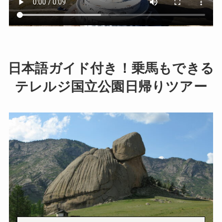
国内航空券販売
空港送迎
日本語ガイド付き！乗馬もできる
サービス
テレルジ国立公園日帰りツアー
観光案内
モンゴルどんな国？
モンゴル料理？
体験者の声
利用方法