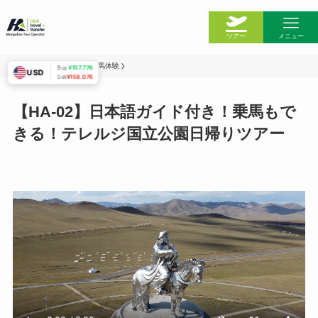
ツアー
メニュー
ホーム
ツアー一覧
乗馬体験
Buy
¥157.776
USD
Sell
¥158.076
ホーム
【HA-02】日本語ガイド付き！乗馬もで
きる！テレルジ国立公園日帰りツアー
今日のH＆A
私たちのチーム
モンゴルの情報
ツアー一覧
ウランバートル
鉄道の切符